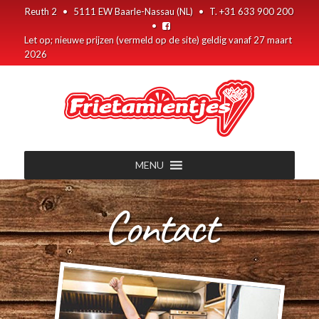
Reuth 2
•
5111 EW Baarle-Nassau (NL)
•
T. +31 633 900 200
•
Let op; nieuwe prijzen (vermeld op de site) geldig vanaf 27 maart
2026
MENU
Contact